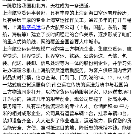
一脉联接我国和北方，天柱成为一条通道。
上海航空货运事务部，具有丰厚的上海到海口空运署理经历，
具有经历丰厚的专业上海空运操作员工。通过多年的打开与稳
固，上海
航空托运
与各大航空公司（上航，国航，东航，南
航，海航等）建立了长时间稳定的合作关系，逐步形成了咱们
的重点优势航线，网络覆盖全国首要大中城市。
上海航空运运营规模广泛的第三方物流企业，集航空货运、航
空快递、世界快递、世界空运、铁路、公路运送、仓储、包
装、配送、装卸、信息处理等为一体的股份制企业，并学习先
进办理理念推出上海航空货运后勤服务，为客户供应国内世界
货品实时盯梢，信息查询、门到门、门到港的24、12、6小时
一站式航空货运服务!海南空运在传统的运送范畴中与我国第
三方物流同步打开，以航空货运后勤服务起家，以运送市场打
开为导向，通过几年的艰苦创业，现公司集揽了一批高水平、
事务精干、具有现代物流理念的专业人才。仓储面积800平方
米的相对成形企业，公司具有运营车辆15台，挂靠车辆20台，
装卸设备齐全，大大进步了作业速度，运送能力，确保您的货
品能安全、方便、准时抵达目的地，降低您的概括本钱。能够