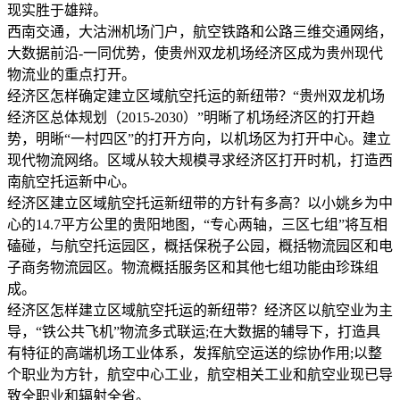
现实胜于雄辩。
西南交通，大沽洲机场门户，航空铁路和公路三维交通网络，
大数据前沿-一同优势，使贵州双龙机场经济区成为贵州现代
物流业的重点打开。
经济区怎样确定建立区域航空托运的新纽带？“贵州双龙机场
经济区总体规划（2015-2030）”明晰了机场经济区的打开趋
势，明晰“一村四区”的打开方向，以机场区为打开中心。建立
现代物流网络。区域从较大规模寻求经济区打开时机，打造西
南航空托运新中心。
经济区建立区域航空托运新纽带的方针有多高？以小姚乡为中
心的14.7平方公里的贵阳地图，“专心两轴，三区七组”将互相
磕碰，与航空托运园区，概括保税子公园，概括物流园区和电
子商务物流园区。物流概括服务区和其他七组功能由珍珠组
成。
经济区怎样建立区域航空托运的新纽带？经济区以航空业为主
导，“铁公共飞机”物流多式联运;在大数据的辅导下，打造具
有特征的高端机场工业体系，发挥航空运送的综协作用;以整
个职业为方针，航空中心工业，航空相关工业和航空业现已导
致全职业和辐射全省。