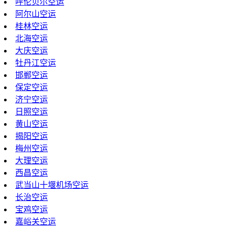
呼伦贝尔空运
阿尔山空运
桂林空运
北海空运
大庆空运
牡丹江空运
邯郸空运
保定空运
济宁空运
日照空运
黄山空运
揭阳空运
梅州空运
大理空运
西昌空运
武当山十堰机场空运
长治空运
宝鸡空运
嘉峪关空运