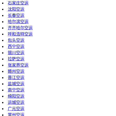
石家庄空运
沈阳空运
长春空运
哈尔滨空运
齐齐哈尔空运
呼和浩特空运
包头空运
西宁空运
银川空运
拉萨空运
张家界空运
赣州空运
晋江空运
盐城空运
南宁空运
绵阳空运
运城空运
广元空运
常州空运