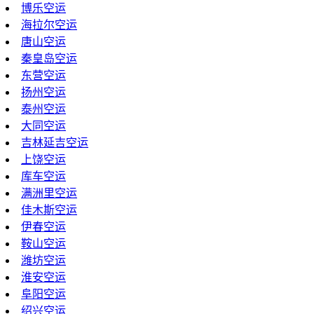
博乐空运
海拉尔空运
唐山空运
秦皇岛空运
东营空运
扬州空运
泰州空运
大同空运
吉林延吉空运
上饶空运
库车空运
满洲里空运
佳木斯空运
伊春空运
鞍山空运
潍坊空运
淮安空运
阜阳空运
绍兴空运