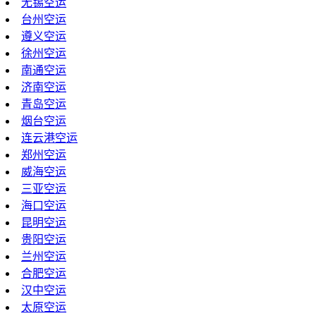
无锡空运
台州空运
遵义空运
徐州空运
南通空运
济南空运
青岛空运
烟台空运
连云港空运
郑州空运
威海空运
三亚空运
海口空运
昆明空运
贵阳空运
兰州空运
合肥空运
汉中空运
太原空运