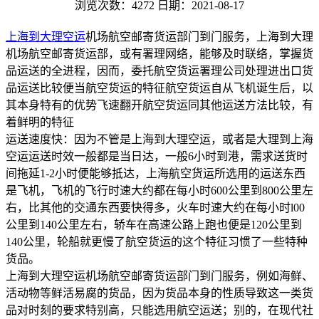
浏览次数：4272
日期：2021-08-17
上海到大理空运
机场航空邮寄货运部门到门服务，上海到大理
机场航空邮寄货运部，或有署理网络，能够及时联络，掌握货
品运送的全进程，因而，委托航空货运署理公司处理进出口货
品运送比较便当航空货运的特征航空货运自从飞机诞生后，以
其本身特有的优势飞速翻开航空货运同其他运送方法比较，有
着鲜明的特征
运送速度快：因为不管是上海到大理空运，或者是大理到上海
空运运送时效一般都是当日达，一般6小时到港，需求送货时
间拖延1-2小时便能够抵达，上海航空货运所选用的运送东西
是飞机，飞机的飞行时速大约都在每小时600公里到800公里左
右，比其他的交通东西要快得多，火车时速大约在每小时l00
公里到140公里左右，轿车在高速公路上跑也便是120公里到
140公里，轮船就更慢了航空货运的这个特征习惯了一些特种
货品。
上海到大理空运机场航空邮寄货运部门到门服务，例如海鲜、
活动物等鲜活易腐的货品，因为货品本身的性质导致这一类货
品对时刻的要求特别高，只能选用航空运送；别的，在现代社