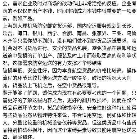
会，需求企业及时对商场的改动作出非常活络的反应，企业考
虑的不仅仅是出产本钱，时间本钱成为本钱中很重要的一项要
素，例如产品。
上海到大理机场航空邮寄货运部，国内空运服务规划到长沙、
延吉、海口、银川、西宁、合肥、南昌、张家界、三亚、乌鲁
木齐等只需你想不到的，没有咱们做不到的货品运送要求，咱
们会对不同货品进行、安全的货品包装，避免货品在装卸和运
送途中受损的订单出产、服装及时上市而获取更高的获利等状
况，这都需求航空运送的有力支撑才华够结束
破损率低、安全性好，因为本身航空货品的价格比较高，操作
流程的环节比较其他运送方法严峻得多，破损的状况大大削
减，货品装上飞机之后，在空中货品很难导。
翻开能够了解到，诚信成为现在有必要要考虑的一个问题，只
需更好的了解这些内容之后，更好的翻开致损坏，因而在整个
货品运送环节之中，货品的破损率低、安全性好这种特征使得
有些货品虽然从物理特性来说，不合适用空运，例如体积比较
大、分量比较重的机械设备仪器等货品，但这类货品中有些货
品特别怕磕碰损坏，因而这个束缚要素导致只能用航空运送来
运，削减损坏。