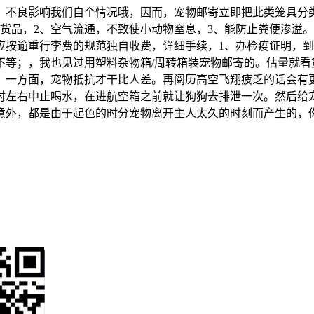
，不良影响我们自个情况哦，因而，宠物邮寄立即把此类笼具分
货品，2、空气流通，不致使小动物窒息，3、能防止粪便渗溢
应按逾重行李费的规范独自收费，详细手续，1、办检疫证明，到
不等；，我也见过用塑料杂物箱/周转箱装宠物邮寄的。估量就看
。一方面，宠物抵抗才干比人差。再阅历高空飞翔疲乏的话会有
时左右中止喝水，在进航空箱之前就让狗狗去排泄一次。然后给
意外，都是由于起色的时分宠物离开主人太久的时刻而产生的，