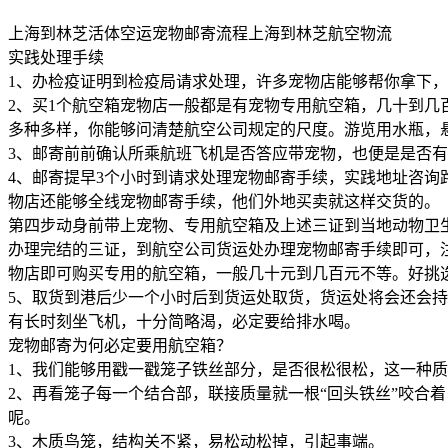
上海到林芝活体空运宠物邮寄流程上海到林芝航空物流
实践处理手续
1、办检疫证明到检疫局请求处理，许多宠物店能够帮你拿下
2、买1个航空箱宠物店一般都是有宠物专用航空箱，几十到几
多种多样，你能够问清楚航空公司规定的尺度。游览用水瓶，
3、邮寄前前确认所乘航班飞机是否答应带宠物，也便是是否
4、邮寄提早3个小时到请求处理宠物邮寄手续，实践地址咨
物店还能够全线宠物邮寄手续，他们外地买卖就这样交货的。
第四步动身前带上宠物、专用航空箱及上述三证到当地动物卫
办理完结的三证，到航空公司货运处办理宠物邮寄手续即可，
物店即可购买专用的航空箱，一般几十元到几百元不等。好挑
5、取货到港后少一个小时后到货运处取货，货运处将会还会持
有长时刻坐飞机，十分简略渴，必定要给排水喝。
宠物邮寄为何必定要用航空箱？
1、我们能够用戳一戳笼子铁丝部分，是否很松很松，这一种
2、再看笼子每一个结合部，联接质量就一根“回头铁丝”咬合
呢。
3、木质鸟笼，结构关不紧，易松动松掉，引起事端。