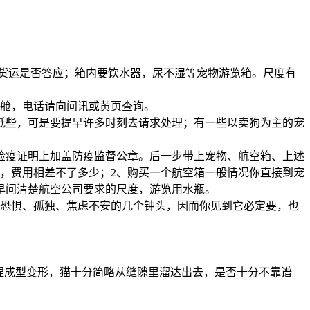
看货运是否答应；箱内要饮水器，尿不湿等宠物游览箱。尺度有
订舱，电话请向问讯或黄页查询。
低些，可是要提早许多时刻去请求处理；有一些以卖狗为主的宠
检疫证明上加盖防疫监督公章。后一步带上宠物、航空箱、上述
，费用相差不了多少；2、购买一个航空箱一般情况你直接到宠
早问清楚航空公司要求的尺度，游览用水瓶。
、恐惧、孤独、焦虑不安的几个钟头，因而你见到它必定要，也
揉捏成型变形，猫十分简略从缝隙里溜达出去，是否十分不靠谱