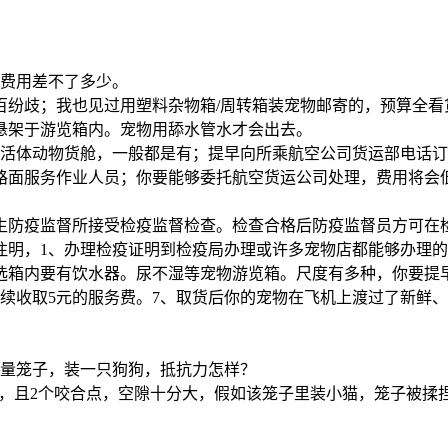
，费用差不了多少。
百纷歧；我也见过用塑料杂物箱/周转箱装宠物邮寄的，预算全
悬架于游览箱内。宠物用舔水管水才会出去。
有活体动物货舱，一般都是有；提早向所乘航空公司货运部电话
询路面服务作业人员；你要能够委托航空货运公司处理，费用将会
生防疫监督所接受检疫监督检查。检查合格后防疫监督员方可在
注明，1、办理检疫证明到检疫局办理或许多宠物店都能够办理的
选箱内要有饮水器。尿不湿等宠物游览箱。尺度有多种，你要提
续收取5元的服务费。7、取货后你的宠物在飞机上渡过了新鲜
质量笼子，装一只狗狗，抵抗力怎样？
着，且2个咬合点，空隙十分大，假如该笼子里装小猫，笼子被