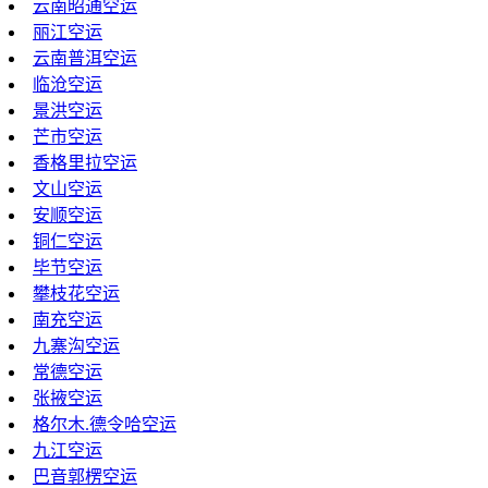
云南昭通空运
丽江空运
云南普洱空运
临沧空运
景洪空运
芒市空运
香格里拉空运
文山空运
安顺空运
铜仁空运
毕节空运
攀枝花空运
南充空运
九寨沟空运
常德空运
张掖空运
格尔木.德令哈空运
九江空运
巴音郭楞空运