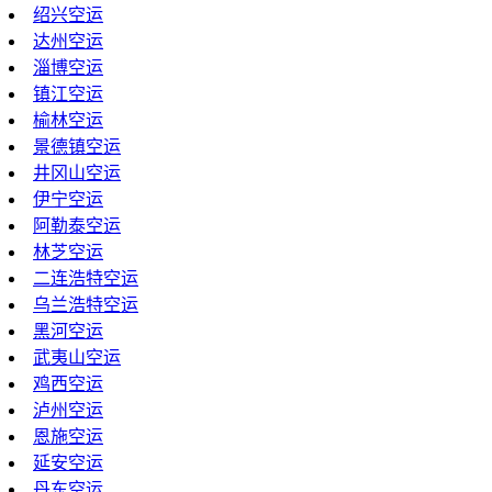
绍兴空运
达州空运
淄博空运
镇江空运
榆林空运
景德镇空运
井冈山空运
伊宁空运
阿勒泰空运
林芝空运
二连浩特空运
乌兰浩特空运
黑河空运
武夷山空运
鸡西空运
泸州空运
恩施空运
延安空运
丹东空运