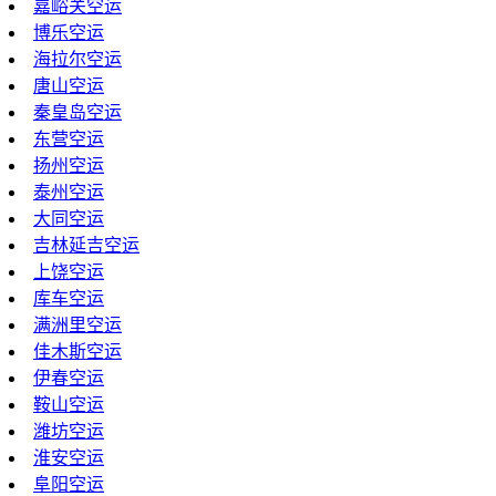
嘉峪关空运
博乐空运
海拉尔空运
唐山空运
秦皇岛空运
东营空运
扬州空运
泰州空运
大同空运
吉林延吉空运
上饶空运
库车空运
满洲里空运
佳木斯空运
伊春空运
鞍山空运
潍坊空运
淮安空运
阜阳空运