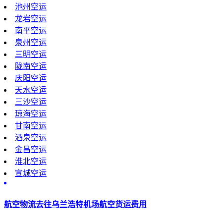
池州空运
龙岩空运
南平空运
泉州空运
三明空运
陇南空运
庆阳空运
天水空运
三沙空运
琼海空运
甘南空运
酒泉空运
金昌空运
淮北空运
宣城空运
航空物流去往乌兰浩特机场航空货运费用