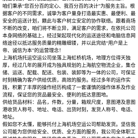
咱们秉承“您百分百的定心、我百分百的决计”为服务主旨。根
据客户的不同需求，诚挚为客户量身打造最实惠、最便利、最
安全的运送计划，籍此与客户树立安定的协作联络。跟着商场
不断的改变，咱们将不断立异，满足客户的需求，在依托公司
本身网络的基础上，经过架起现代化的运送途径和电脑信息网
络途径以抵达服务质量的精雕细镂，并以此完结“用户是上
帝、诚信为本”的运营理念！
上海机场托运空运公司坐落上海虹桥机场，地理方位得天独
厚，经过几年的展开成为独具规划的上海航空物流企业，集仓
储、运送、配载、配送、包装、装卸等为一体的公司，可保证
时刻精确为客户供给优质，高效的服务。经过多年的运作实
践，积累了丰厚的操作经历构成了一套谨慎的操作体系及作业
流程，保证您的货品最安全、便利的抵达意图地。
供给货品材料：品名，件数，分量，箱规尺度，意图港及意图
港收货人称号、地址、电话、出货时刻，发货人称号、电话、
地址。
假如您不太懂，能够托付上海机场空运公司帮助发货。坚信我
公司能为您供给安全、优质、全方面的服务，我公司全体职工