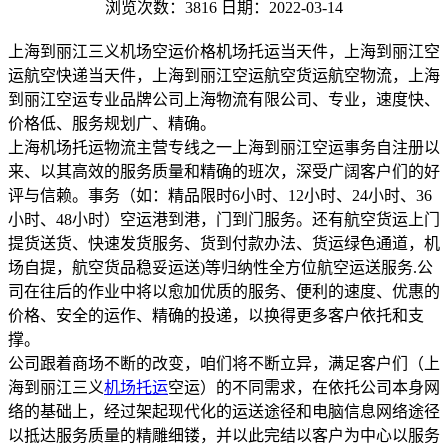
浏览次数：3816
日期：2022-03-14
上海到丽江三义机场空运价格机场托运当天件，上海到丽江空
运航空快递当天件，上海到丽江空运航空货运航空物流，上海
到丽江空运专业品牌公司上海物流有限公司、专业，速度快、
价格低、服务规划广、精确。
上海机场托运物流主营专线之一上海到丽江空运事务自注册以
来、以其高效的服务质量和精确的班次，深受广阔客户们的好
评与信赖。事务（如：精品限时6小时、12小时、24小时、36
小时、48小时）空运港到港，门到门服务。还有航空货运上门
提货送货、快速发货服务、货到付款办法、货运绿色通道，机
场自提，航空货品稳妥运送)等归纳性全方位航空运送服务.公
司在往后的作业中将以愈加优质的服务、便利的速度、优惠的
价格、安全的运作、精确的投递，以换得更多客户依托和支
撑。
公司跟着商场不断的改变，咱们将不断立异，满足客户们（上
海到丽江三义
机场托运
空运）的不同需求，在依托公司本身网
络的基础上，经过架起现代化的运送途径和电脑信息网络途径
以抵达服务质量的精雕细镂，并以此完结以客户为中心以服务