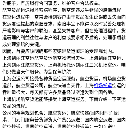
为底子，严厉履行合同事务，维护客户合法权益。
航空货品运送损坏索赔程序，航空速递发生延误的赔偿流程
在空运进程中，常常会接到客户由于货品发生延误或丢失而向
货运署理提起的索赔要求，索赔事宜不能得以及时妥善处理将
严峻影响与客户的联络，甚至失掉客户，但在处理进程中，货
运署理的利益往往与客户的利益或要求相矛盾的，处理矛盾就
成处理索赔的关键。
因而，首要应该明确那些索赔是货运署理的受理规划内。
上海到丽江空运航空货运航空物流当天件，上海到丽江空运，
上海到丽江航空货运，上海机场托运到丽江三义机场空运。咱
们只做当天件服务。为您保驾护航！
上海空运公司接受各种货品空运服务，航空货运，机场航空货
运部，航空货运公司，航空快递当天件，上海
机场托运
空运的
吞吐量很大，每天都有许多货品经过空运发到全国各地。
上海机场航空货运能够接受上海空运服务。下面介绍一下空运
货品的流程。
公司的事务规划包含：航空货运；航空快递(国内限时)门到
港；门到门服务普货鲜货大件货品运送：国内航空运送，国内
航空快递，世界航空运送，世界航空快递等；一如亲送!!