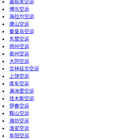
嘉峪关空运
博乐空运
海拉尔空运
唐山空运
秦皇岛空运
东营空运
扬州空运
泰州空运
大同空运
吉林延吉空运
上饶空运
库车空运
满洲里空运
佳木斯空运
伊春空运
鞍山空运
潍坊空运
淮安空运
阜阳空运