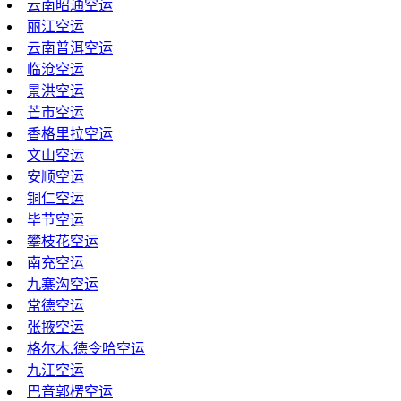
云南昭通空运
丽江空运
云南普洱空运
临沧空运
景洪空运
芒市空运
香格里拉空运
文山空运
安顺空运
铜仁空运
毕节空运
攀枝花空运
南充空运
九寨沟空运
常德空运
张掖空运
格尔木.德令哈空运
九江空运
巴音郭楞空运