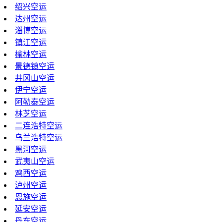
绍兴空运
达州空运
淄博空运
镇江空运
榆林空运
景德镇空运
井冈山空运
伊宁空运
阿勒泰空运
林芝空运
二连浩特空运
乌兰浩特空运
黑河空运
武夷山空运
鸡西空运
泸州空运
恩施空运
延安空运
丹东空运