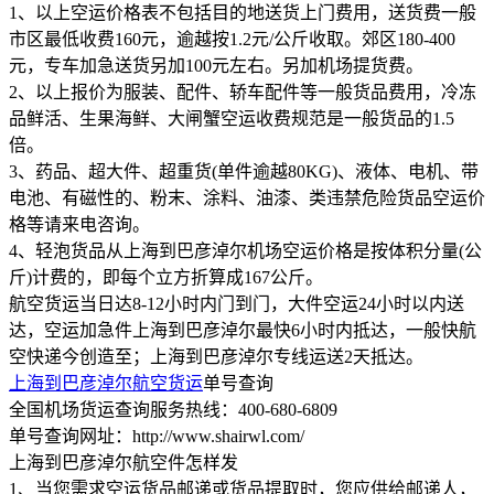
1、以上空运价格表不包括目的地送货上门费用，送货费一般
市区最低收费160元，逾越按1.2元/公斤收取。郊区180-400
元，专车加急送货另加100元左右。另加机场提货费。
2、以上报价为服装、配件、轿车配件等一般货品费用，冷冻
品鲜活、生果海鲜、大闸蟹空运收费规范是一般货品的1.5
倍。
3、药品、超大件、超重货(单件逾越80KG)、液体、电机、带
电池、有磁性的、粉末、涂料、油漆、类违禁危险货品空运价
格等请来电咨询。
4、轻泡货品从上海到巴彦淖尔机场空运价格是按体积分量(公
斤)计费的，即每个立方折算成167公斤。
航空货运当日达8-12小时内门到门，大件空运24小时以内送
达，空运加急件上海到巴彦淖尔最快6小时内抵达，一般快航
空快递今创造至；上海到巴彦淖尔专线运送2天抵达。
上海到巴彦淖尔航空货运
单号查询
全国机场货运查询服务热线：400-680-6809
单号查询网址：http://www.shairwl.com/
上海到巴彦淖尔航空件怎样发
1、当您需求空运货品邮递或货品提取时，您应供给邮递人，