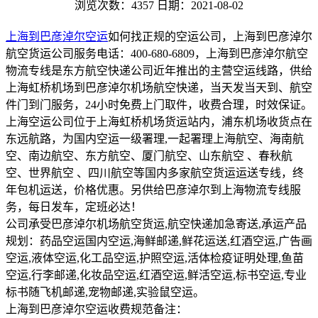
浏览次数：4357
日期：2021-08-02
上海到巴彦淖尔空运
如何找正规的空运公司，上海到巴彦淖尔
航空货运公司服务电话：400-680-6809，上海到巴彦淖尔航空
物流专线是东方航空快递公司近年推出的主营空运线路，供给
上海虹桥机场到巴彦淖尔机场航空快递，当天发当天到、航空
件门到门服务，24小时免费上门取件，收费合理，时效保证。
上海空运公司位于上海虹桥机场货运站内，浦东机场收货点在
东远航路，为国内空运一级署理,一起署理上海航空、海南航
空、南边航空、东方航空、厦门航空、山东航空 、春秋航
空、世界航空 、四川航空等国内多家航空货运运送专线，终
年包机运送，价格优惠。另供给巴彦淖尔到上海物流专线服
务，每日发车，定班必达！
公司承受巴彦淖尔机场航空货运,航空快递加急寄送,承运产品
规划：药品空运国内空运,海鲜邮递,鲜花运送,红酒空运,广告画
空运,液体空运,化工品空运,护照空运,活体检疫证明处理,鱼苗
空运,行李邮递,化妆品空运,红酒空运,鲜活空运,标书空运,专业
标书随飞机邮递,宠物邮递,实验鼠空运。
上海到巴彦淖尔空运收费规范备注：