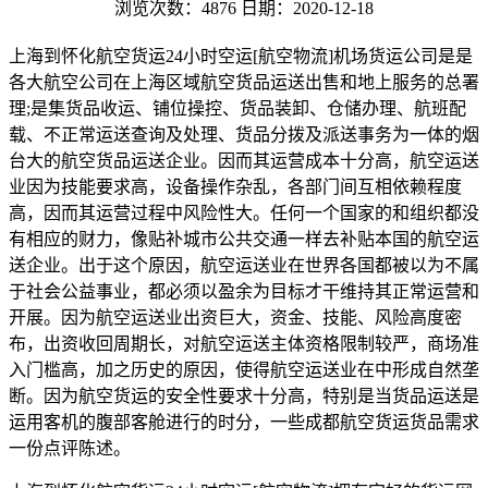
浏览次数：4876
日期：2020-12-18
上海到怀化航空货运24小时空运[航空物流]机场货运公司是是
各大航空公司在上海区域航空货品运送出售和地上服务的总署
理;是集货品收运、铺位操控、货品装卸、仓储办理、航班配
载、不正常运送查询及处理、货品分拨及派送事务为一体的烟
台大的航空货品运送企业。因而其运营成本十分高，航空运送
业因为技能要求高，设备操作杂乱，各部门间互相依赖程度
高，因而其运营过程中风险性大。任何一个国家的和组织都没
有相应的财力，像贴补城市公共交通一样去补贴本国的航空运
送企业。出于这个原因，航空运送业在世界各国都被以为不属
于社会公益事业，都必须以盈余为目标才干维持其正常运营和
开展。因为航空运送业出资巨大，资金、技能、风险高度密
布，出资收回周期长，对航空运送主体资格限制较严，商场准
入门槛高，加之历史的原因，使得航空运送业在中形成自然垄
断。因为航空货运的安全性要求十分高，特别是当货品运送是
运用客机的腹部客舱进行的时分，一些成都航空货运货品需求
一份点评陈述。