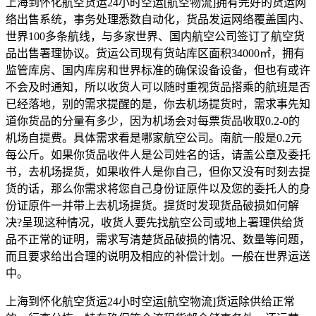
上海到怀化航空货运24小时空运[航空物流]拥有完好的货运网
络出售系统，事务处理悉数自动化，货品发运网络覆盖国内、
世界100多条航线，与多家世界、国内航空公司签订了航空货
品出售署理协议。货运公司现有货站库区面积34000㎡，拥有
监管库房、国内库房和世界标准的确保设备设备，但也有或许
不会及时通知，所以收货人可以随时重视货品搭乘的航班是否
已经落地，别的需求提醒的是，你去机场提货时，需求事先知
道你货品的分量有多少，因为机场会对每票货品收取0.2-0的
机场自提费。具体需求看是哪家航空公司。南航一般是0.2元
每公斤。如果你货品收件人是公司姓名的话，请盖公章及委托
书，去机场提货，如果收件人是你自己，但你又没有时刻去提
货的话，那么你需求将您自己身份证原件以及您的委托人的身
份证原件一并带上去机场提货。提货时发现货品破损如何解
决?呈现这种情况，收货人要先找航空公司或地上署理供给货
品不正常的证明，需求写清楚货品破损的情况、数量等问题，
而且要求给出合理的说明及相应的补偿计划。一般在世界运送
中。
上海到怀化航空货运24小时空运[航空物流]货运除供给正常