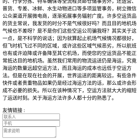
的、行李分拣、特车确保等全流程货邮仓储事务外，还运营、
普货、专差、冰鲜、水生动物进口等多项监管事务，树立微信
公众渠道开展微电商，逐渐拓展事务辐射广度。许多空运货品
的货主常说，我发货的时分不是气候很好吗？而且目的地机场
气候也不差呀？是不是你们这些空运公司骗我呀？其实关于这
一点，是不科学的说话；因为就算起止机场气候情况都很好，
但飞时机飞过不同的区域，或许这些区域气候恶劣，所以航班
也有或许迫降或许备降至其它机场，而使您的空运货品不能正
常抵达目的地机场。虽然我们常用的物流运送仍是海运，究竟
海运的数量远超空运方法，而且海运的成本也远低于空运方
法。但是在现在社会的开展，世界运送的距离较远，有些急件
快件或者贵重物品如果仍是经过海运方法的话，那么或许会形
成不必要的损失。所以在该种情况下，空运方法就大大的缩短
了运送时刻。关于海运方法许多人都十分的熟悉了。
友情链接 :