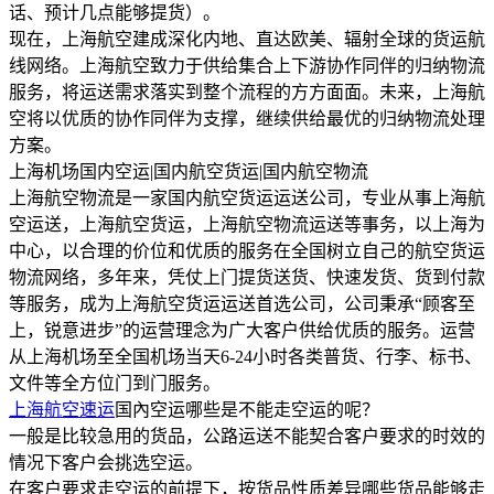
话、预计几点能够提货）。
现在，上海航空建成深化内地、直达欧美、辐射全球的货运航
线网络。上海航空致力于供给集合上下游协作同伴的归纳物流
服务，将运送需求落实到整个流程的方方面面。未来，上海航
空将以优质的协作同伴为支撑，继续供给最优的归纳物流处理
方案。
上海机场国内空运|国内航空货运|国内航空物流
上海航空物流是一家国内航空货运运送公司，专业从事上海航
空运送，上海航空货运，上海航空物流运送等事务，以上海为
中心，以合理的价位和优质的服务在全国树立自己的航空货运
物流网络，多年来，凭仗上门提货送货、快速发货、货到付款
等服务，成为上海航空货运运送首选公司，公司秉承“顾客至
上，锐意进步”的运营理念为广大客户供给优质的服务。运营
从上海机场至全国机场当天6-24小时各类普货、行李、标书、
文件等全方位门到门服务。
上海航空速运
国內空运哪些是不能走空运的呢？
一般是比较急用的货品，公路运送不能契合客户要求的时效的
情况下客户会挑选空运。
在客户要求走空运的前提下，按货品性质差异哪些货品能够走