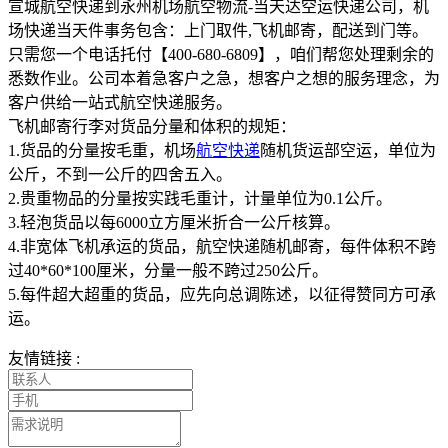
宣城航空快递到永州机场航空物流-当天达空运快递公司，机
场快递当天件事务包含：上门取件,飞机邮寄，配送到门等。
只需您一个电话托付【400-680-6809】，咱们帮您处理剩余的
悉数作业。公司本着急客户之急，想客户之想的服务理念，为
客户供给一站式航空快递服务。
飞机邮寄行李对货品分量和体积的规矩：
1.货品的分量按毛重，机场
航空快递
随机货运部空运，单位为
公斤，不到一公斤的四舍五入。
2.贵重物品的分量按实践毛重计，计量单位为0.1公斤。
3.轻泡货品以每6000立方厘米折合一公斤核算。
4.非宽体飞机承运的货品，航空快递随机邮寄，每件体积不跨
过40*60*100厘米，分量一般不跨过250公斤。
5.每件超大超重的货品，应先向总调陈述，以征得赞同方可承
运。
友情链接 :