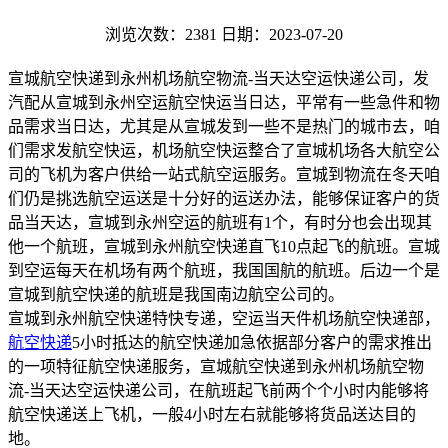
浏览次数：2381
日期：2023-07-20
宣城航空快递到永州机场航空物流-当天达空运快递公司，发
汽配从宣城到永州空运航空快运当日达，平常有一些急件和物
品需求当日达，尤其是从宣城发到一些不是热门的城市去，咱
们需求发航空快运，机场航空快运整合了宣城机场各大航空公
司的飞机为客户供给一站式航空运服务。宣城到物流在冬天咱
们仍是挑选航空运送是十分好的运送办法，能够保证客户的货
品当天达，宣城到永州空运的航班有1个，有时分也会出现其
他一个航班，宣城到永州航空快递直飞10点起飞的航班。宣城
到空运每天在机场有两个航班，我国国航的航班。后边一个是
宣城到航空快递的航班是我国南边航空公司的。
宣城到永州航空快递特快专递，空运当天件机场航空快递部，
航空快递
5小时抵达的航空快递加急依据部分客户的需求推出
的一项特征航空快递服务，宣城航空快递到永州机场航空物
流-当天达空运快递公司，在航班起飞前两个个小时内能够将
航空快递送上飞机，一般4小时左右就能够将货品送达目的
地。