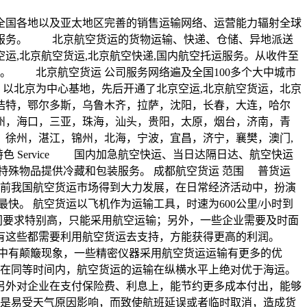
布全国各地以及亚太地区完善的销售运输网络、运营能力辐射全球
面服务。 北京航空货运的货物运输、快递、仓储、异地派送
,北京航空货运,北京航空快递,国内航空托运服务。从收件至
达。 北京航空货运 公司服务网络遍及全国100多个大中城市
以北京为中心基地，先后开通了北京空运,北京航空货运，北京
浩特，鄂尔多斯，乌鲁木齐，拉萨，沈阳，长春，大连，哈尔
州，海口，三亚，珠海，汕头，贵阳，太原，烟台，济南，青
徐州，湛江，锦州，北海，宁波，宜昌，济宁，襄樊，澳门,
 Service 国内加急航空快运、当日达隔日达、航空快运
特殊物品提供冷藏和包装服务。 成都航空货运 范围 普货运
目前我国航空货运市场得到大力发展，在日常经济活动中，扮演
。 航空货运以飞机作为运输工具，时速为600公里/小时到
间要求特别高，只能采用航空运输；另外，一些企业需要及时面
有这些都需要利用航空货运去支持，方能获得更高的利润。
中有颠簸现象，一些精密仪器采用航空货运运输有更多的优
如果在同等时间内，航空货运的运输在纵横水平上绝对优于海运。
另外对企业在支付保险费、利息上，能节约更多成本付出，能够
别是易受天气原因影响，而致使航班延误或者临时取消，造成货