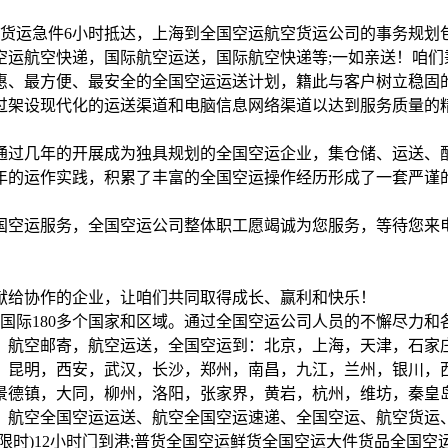
货运急件6小时抵达，上海到全国空运航空货运公司的事务规划包括
运航空快递，国际航空运送，国际航空快递等;一如亲送！咱们
惠、最方便、最安全的全国空运运送计划，籍此与客户树立稳固
过架设现代化的运送渠道和电脑信息网络渠道以达到服务质量的精
通过几年的开展成为独具规划的全国空运企业，集仓储、运送、
年的运作实践，积累了丰富的全国空运操作经历形成了一套严谨
国空运服务，全国空运公司整体职工愿竭诚为您服务，等待您来
献给协作的企业，让咱们共同取得成长、赢利和快乐！
和国际180多个国家和区域。通过全国空运公司人员的不懈尽力
，航空邮寄，航空运送，全国空运到：北京，上海，天津，石家
，昆明，西安，武汉，长沙，郑州，南昌，九江，兰州，银川，
景德镇，大同，柳州，洛阳，张家界，黄岩，杭州，维坊，秦皇
、航空全国空运运送、航空全国空运速递、全国空运、航空货运
限时)12小时门到港;普货全国空运鲜货全国空运大件货品全国