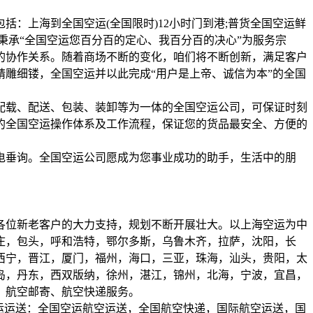
：上海到全国空运(全国限时)12小时门到港;普货全国空运鲜
秉承“全国空运您百分百的定心、我百分百的决心”为服务宗
的协作关系。随着商场不断的变化，咱们将不断创新，满足客户
雕细镂，全国空运并以此完成“用户是上帝、诚信为本”的全国
配载、配送、包装、装卸等为一体的全国空运公司，可保证时刻
的全国空运操作体系及工作流程，保证您的货品最安全、方便的
电垂询。全国空运公司愿成为您事业成功的助手，生活中的朋
和各位新老客户的大力支持，规划不断开展壮大。以上海空运为中
庄，包头，呼和浩特，鄂尔多斯，乌鲁木齐，拉萨，沈阳，长
西宁，晋江，厦门，福州，海口，三亚，珠海，汕头，贵阳，太
岛，丹东，西双版纳，徐州，湛江，锦州，北海，宁波，宜昌，
、航空邮寄、航空快递服务。
空运运送：全国空运航空运送，全国航空快递，国际航空运送，国