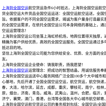
上海到全国空运
航空货运急件6小时抵达，上海到全国空运航空
货全国空运大件货品全国空运运送：全国空运航空运送，全国空
旨。依据客户的不同全国空运需求，竭诚为客户量身打造最实
的全国空运需求，在依托全国空运公司本身网络的基础上，通
空运运营理念！
上海到全国空运公司坐落上海虹桥机场，地舆位置得天独厚，
精确为客户供给优质，高效的全国空运服务。全国空运通过多
抵达目的地。
坚信上海到全国空运公司能为您供给安全、优质、全方面的全
友。
上海到全国空运企业使命：铸我职责，扬我愿望！
上海到全国空运
运营理念：把成功的智慧结晶，用诚信服务奉
上海到全国空运运送中心服务网络广泛全国100多个大中城市
心基地，先后开通了全国全国空运空运，航空货运，航空快递
春，大连，哈尔滨，延吉，成都，重庆，攀枝花，南宁，桂林
原，烟台，济南，青岛，威海，武夷山，温州，合肥，临沂，
济宁，襄樊，澳门，香港，台湾等全国各大中心城市航空邮寄
上海到全国空运航空货运公司的事务规划包括：全国空运(全国