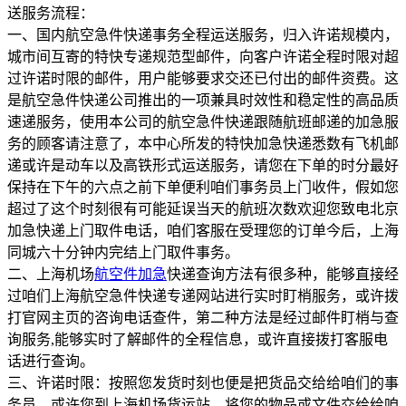
送服务流程：
一、国内航空急件快递事务全程运送服务，归入许诺规模内，
城市间互寄的特快专递规范型邮件，向客户许诺全程时限对超
过许诺时限的邮件，用户能够要求交还已付出的邮件资费。这
是航空急件快递公司推出的一项兼具时效性和稳定性的高品质
速递服务，使用本公司的航空急件快递跟随航班邮递的加急服
务的顾客请注意了，本中心所发的特快加急快递悉数有飞机邮
递或许是动车以及高铁形式运送服务，请您在下单的时分最好
保持在下午的六点之前下单便利咱们事务员上门收件，假如您
超过了这个时刻很有可能延误当天的航班次数欢迎您致电北京
加急快递上门取件电话，咱们客服在受理您的订单今后，上海
同城六十分钟内完结上门取件事务。
二、上海机场
航空件加急
快递查询方法有很多种，能够直接经
过咱们上海航空急件快递专递网站进行实时盯梢服务，或许拨
打官网主页的咨询电话查件，第二种方法是经过邮件盯梢与查
询服务,能够实时了解邮件的全程信息，或许直接拨打客服电
话进行查询。
三、许诺时限：按照您发货时刻也便是把货品交给给咱们的事
务员，或许您到上海机场货运站，将您的物品或文件交给给咱