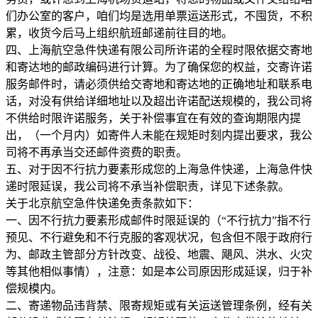
们办公室的客户，咱们均是选用单票运送形式，不囤货，不积
累，收货今后马上组织航班邮递前往目的地。
四、上海航空急件快递有限公司所许诺的全程时限依据交寄地
和寄达地的邮政编码进行计算。为了确保您的权益，交寄许诺
服务邮件时，请必须供给交寄地和寄达地的正确地址和联系电
话，对没有供给详细地址以及超出许诺配送规模的，我公司将
不供给时限许诺服务，关于补偿事宜在有效的查询期限内提
出，（一个月内）如寄件人未能在规矩时刻内提出要求，我公
司将不再承当交还邮件资费的职责。
五、对于因不行抗力要素形成您的上海急件快递，上海急件快
递时限延误，我公司将不承当补偿职责，详见下述条款。
关于北京航空急件快递免责条款如下：
一、因不行抗力要素形成邮件时限延误的（“不行抗力”指不行
预见、不行避免和不行克服的客观状况，包含但不限于政府行
为、邮政主管部分方针改变、战役、地震、飓风、洪水、火灾
等其他相似事情），注意：如是本公司原因形成延误，归于补
偿规模内。
二、寄递物品违背禁、限寄规矩或有关运送管理条例，经有关