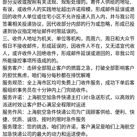
部分没收或按照有关法规、规矩处理的。寄件人供给的地址、
有误，或收件人的实践地址超出许诺规模，形成邮件延误或退
回的收件人单位或住宅小区不允许投递人员入内，并与我公司
签署相关投递协议，因代收部分内部的行为或忽略，形成已投
递到协议指定地址邮件时限延误的。
三、收件人地址为机关、单位等机构，而周六、周日和大众节
假日不接收邮件，形成延误的，因收件人不在，又无适宜代收
人，或许收件人回绝收件，形成邮件延误或退回的，非我公司
所能操控事项所造成的的。
服务客户：击碎全部阻止客户的燃眉之急，打破全部影响客户
的担忧焦虑，咱们每分每秒都在排忧解难
服务规范：全上海市区均可免费上门收件服务，成功下单后客
服组织事务员在十分钟内上门完结收件。
服务许诺：上海航空加急件快递主打1对1急送形式，以高效的
派送时效让客户舒心满足全程限时运送
服务作风：上海航空急件快递公司为广阔顾客供给、便利、快
捷、优质、诚信、按时的限时急件服务
服务理念：您的挑选，咱们的许诺，客户满足是咱们上海航空
加急快递公司的最大的动力和运送使命。