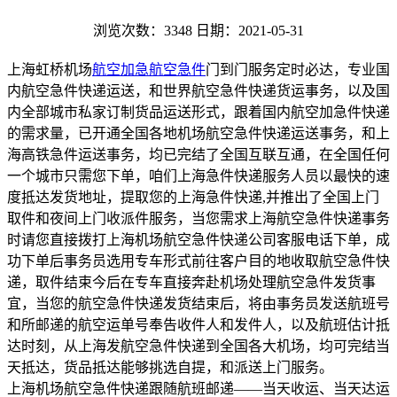
浏览次数：3348
日期：2021-05-31
上海虹桥机场
航空加急航空急件
门到门服务定时必达，专业国
内航空急件快递运送，和世界航空急件快递货运事务，以及国
内全部城市私家订制货品运送形式，跟着国内航空加急件快递
的需求量，已开通全国各地机场航空急件快递运送事务，和上
海高铁急件运送事务，均已完结了全国互联互通，在全国任何
一个城市只需您下单，咱们上海急件快递服务人员以最快的速
度抵达发货地址，提取您的上海急件快递,并推出了全国上门
取件和夜间上门收派件服务，当您需求上海航空急件快递事务
时请您直接拨打上海机场航空急件快递公司客服电话下单，成
功下单后事务员选用专车形式前往客户目的地收取航空急件快
递，取件结束今后在专车直接奔赴机场处理航空急件发货事
宜，当您的航空急件快递发货结束后，将由事务员发送航班号
和所邮递的航空运单号奉告收件人和发件人，以及航班估计抵
达时刻，从上海发航空急件快递到全国各大机场，均可完结当
天抵达，货品抵达能够挑选自提，和派送上门服务。
上海机场航空急件快递跟随航班邮递——当天收运、当天达运