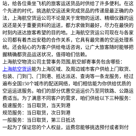
站，给各位乘坐飞机的旅客运送货品时供给了许多便利。在这
个先进的时代，挑选航空运送来完成货品的传递是最正确的办
法，上海航空货运公司不论是关于宠物的运送、精细仪器的运
送还是关于重要资料的运送，都力求做到最好，尽力在最快的
时刻内送达旅客希望的目的地。上海航空货运公司现在与各家
公司都有着杰出安稳的合作关系，它具有最完善的空运处理系
统。还会贴心的为客户供给电话咨询，让广大旅客随时能够把
握精确都货品运送状况，值得咱们信赖。
上海航空物流公司主营事务范围,航空邮寄事务包含哪些：
上海航空货运
能为上海区域、及周边城市客户供给上门取货、
包装、门到门、门到港、抵达派送、查询等一条龙服务，经过
遍布全国150个城市的配送网络，咱们相信能为你供给优质的
空运运送服务。咱们的部分优惠空运运价乃至同铁路、公路运
费适当。为了满意不同客户的需求，咱们供给以下三种服务：
极速服务：当日取货，当天到港
规范服务：当日取货，次日到港
一般服务：当日取货，第三日抵达
一起为了保证您的个人权益，运费您能够挑选预付或者到付