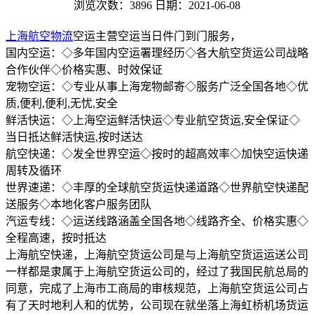
浏览次数：3896
日期：2021-06-08
上海航空物流
空运主营空运当日件门到门服务，
国内空运：◇多年国内空运署理经历◇各大航空货运公司战略
合作伙伴◇价格实惠、时效保证
宠物空运：◇专业从事上海宠物邮寄◇服务广泛全国各地◇优
质,便利,便利,无忧,安全
鲜活快运：◇上海空运鲜活快运◇专业航空货运,安全保证◇
当日抵达鲜活快运,按时送达
航空快递：◇发全世界空运◇按时的超高效率◇加快空运快递
周转及循环
世界速递：◇丰厚的全球航空货运快递道路◇世界航空快递配
送服务◇本地化客户服务团队
汽运专线：◇运送线路涵盖全国各地◇线路齐全、价格实惠◇
全程高速，按时抵达
上海航空快递，上海航空货运公司是与上海航空货运运送公司
一样都是隶属于上海航空货运公司的，经过了我国民航总局的
同意，完成了上海市工商局的审核规范，上海航空货运公司占
有了天时地利人和的优势，公司现在就坐落上海虹桥机场货运