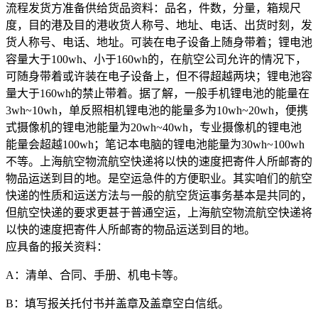
流程发货方准备供给货品资料：品名，件数，分量，箱规尺
度，目的港及目的港收货人称号、地址、电话、出货时刻，发
货人称号、电话、地址。可装在电子设备上随身带着；锂电池
容量大于100wh、小于160wh的，在航空公司允许的情况下，
可随身带着或许装在电子设备上，但不得超越两块；锂电池容
量大于160wh的禁止带着。据了解，一般手机锂电池的能量在
3wh~10wh，单反照相机锂电池的能量多为10wh~20wh，便携
式摄像机的锂电池能量为20wh~40wh，专业摄像机的锂电池
能量会超越100wh；笔记本电脑的锂电池能量为30wh~100wh
不等。上海航空物流航空快递将以快的速度把寄件人所邮寄的
物品运送到目的地。是空运急件的方便职业。其实咱们的航空
快递的性质和运送方法与一般的航空货运事务基本是共同的，
但航空快递的要求更甚于普通空运，上海航空物流航空快递将
以快的速度把寄件人所邮寄的物品运送到目的地。
应具备的报关资料：
A：清单、合同、手册、机电卡等。
B：填写报关托付书并盖章及盖章空白信纸。