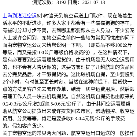
浏览次数：3192
日期：2021-07-13
上海到湛江空运
6小时当天到航空运送上门取件，现在随着生
活水平的不断进步，许多人家里都会有一些猫猫狗狗的存在，
有些时分却寸步不离，去到哪里都要跟从主人身边，不少爱宠
人士或许会问到，宠物空运之前的一些较为常见而忧虑的问下
面由宠物空运公司来给您说明一下吧。（即货品不够100公斤
等级，而又是按100公斤等级价格收费的），在这种情况下，
是有必要要到空运署理处提货的，由于机场是无人收空运费用
的，也不会有人告诉你的；这要等署理提了几趟航班的货品回
去分完货品后，才干够提货的。这比较机场自提，至少要慢到
2个小时，有时甚至更长时刻。当然在这种前提下，提货快一
点的方法是客户先去署理办单，结清一切空运费用后，然后跟
署理工作人员一块去机场提货。自然这机场自提费也由原来的
0.2-0.3元/公斤增加到0.5-0.6元/公斤了，由于其间空运署理帮
助从航空公司提货出来或许提货回去市区，帮助物控、收空运
费用、分货等等，肯定是要多收0.3-0.4元钱/公斤的手续费
的。假如客户货少。
关于宠物空运的常见两大问题，航空空运出口运送的一般操作