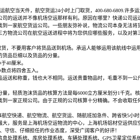
空当天件，航空货运24小时上门取货，400-680-6809.
公司的运送并不像机场空运那样有利。原因在哪里？快递公司运
找到一家航空货运公司。一些朋友弥补说，物流公司本身无法将
三方物流公司在航空运送进程中将为您供应哪些服务，以及对第
内取货，不要用客户将货品送到机场。承运人能够运用该航线中运
的货品巨细以及货品的分量。
于40厘米。
小数点将四舍五入。
运送和称重，钱也大不相同。运送贵重物品时，毛重不到一公斤
量，轻质泡沫货品的核算方法是每6000立方厘米划分1千克。
找到一家正规公司。由于正规的公司核算十分精确。不会收取任
.专业从事航空快递、航空物流、航空货运、随航班加急件、跨省快5
大，服务是上海机场空运物流的中心，上海机场铝材空运供应空
笃、守信、仔细担任的作业态度，深受广阔客户的好评！
信息处理系统、库房处理系统、车辆处理系统、GPS卫星定位系