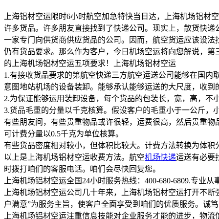
上海铝材空运限时6小时航空加急特快当日达，上海机场铝材空运航
许多货品。许多朋友直接找到了快递公司。现实上，散货快递
一家专门向供货商供应货品的公司。因而，航空货运应该设法
仍有货品要求。那么作为客户，今日机场空运将向您解说，第
的上海机场铝材空运五项要求！上海机场铝材空运
1.有接收货品要求的第航空快递三方航空运送公司能够在国
意图地站机场的设备装卸。能够承认能够运送的大尺度，收到
2.为保证能够运用装卸设备，每个货品的包装长，宽，高，不小
3.货品毛重的分量以千克核算。假设客户的毛重小于一公斤，
有些朋友问，有些贵重物品或许很轻，运费很高，然后贵重物品
可计费分量以0.5千克为单位核算。
有些货品密度相对较小，但体积比较大。计费方法转换为体积分
以上是上海机场铝材空运收费方法。航空
机场快递
运送有必要
时拨打咱们的客服电话。咱们会尽快回复您。
上海机场铝材空运全国24小时服务热线：400-680-6809
上海机场铝材空运公司几十年来，上海机场铝材空运打开不断强
户满意”为服务主旨，使客户全面享受到咱们的优质服务。诚
上海机场铝材空运注重信息技能对企业服务才能的进步，物流