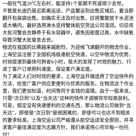
一般在气温20℃左右时，能坚持1个星期不死或很少去世。
不管是长途仍是近距离运送，产品蟹运到出售区域后，要当即
翻开包装袋出售。如确实无法及时出售，应将蟹散放于水泥池
或大桶内，最好选用淋水坚持蟹体航空货运公司湿润。切忌将
大批河蟹会合静养于有水容器中，避免因密度过高、水中缺氧
导致河蟹大批窒息去世。
物流在我国的比赛越来越剧烈，为迎候飞速翻开的物流作业，
上海空运注册了全国机场极速航空快递，以空中物流为优势，
时效提速到最快可跨省6小时，极大的发挥了时效的魅力，行
进了客户订单照料速度，保证客户满足度。
为了满足人们对时效的要求，上海空运开端选用了空运快件的
方法，给宽广客户供应更便利与优质的服务。在物流这个作业
里，我们更加知道，时间等同于金钱的道理。由于一般来说，
只需“次日到”以及“当天达”这种的快件才调够完毕较高获利。
可是，假定没有快速便利的交通东西，那么物流公司做到“当
天达”，即使是“次日到”是很困难的，即使可以也达不到相关
的要求标准。上海空运公司严峻遵从航空运送安全原则，并寻
求客户最佳满足度为志趣方针，我们承诺用心完毕每一份托
付！