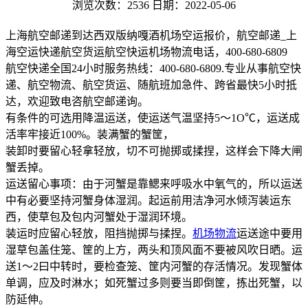
浏览次数：2536
日期：2022-05-06
上海航空邮递到达西双版纳嘎酒机场空运报价，航空邮递_上
海空运快递航空货运航空快运机场物流电话，400-680-6809
航空快递全国24小时服务热线：400-680-6809.专业从事航空快
递、航空物流、航空货运、随航班加急件、跨省最快5小时抵
达，欢迎致电咨航空邮递询。
有条件的可选用降温运送，使运送气温坚持5～1O℃，运送成
活率牢接近100%。装满蟹的蟹筐，
装卸时要留心轻拿轻放，切不可抛掷或揉捏，这样会下降大闸
蟹丢掉。
运送留心事项：由于河蟹是靠鳃来呼吸水中氧气的，所以运送
中有必要坚持河蟹身体湿润。起运前用洁净河水倾泻装运东
西，使草包及包内河蟹处于湿润环境。
装运时应留心轻放，阻挡抛掷与揉捏。
机场物流
运送途中要用
湿草包盖住笼、筐的上方，两头和顶风面不要被风吹日晒。运
送1～2曰中转时，要检查笼、筐内河蟹的存活情况。发现蟹体
单调，应及时淋水；如死蟹过多则要当即倒筐，拣出死蟹，以
防延伸。