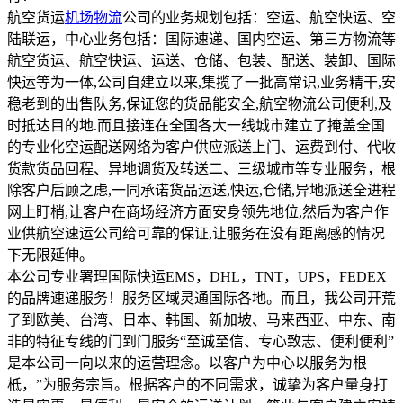
航空货运
机场物流
公司的业务规划包括：空运、航空快运、空
陆联运，中心业务包括：国际速递、国内空运、第三方物流等
航空货运、航空快运、运送、仓储、包装、配送、装卸、国际
快运等为一体,公司自建立以来,集揽了一批高常识,业务精干,安
稳老到的出售队务,保证您的货品能安全,航空物流公司便利,及
时抵达目的地.而且接连在全国各大一线城市建立了掩盖全国
的专业化空运配送网络为客户供应派送上门、运费到付、代收
货款货品回程、异地调货及转送二、三级城市等专业服务，根
除客户后顾之虑,一同承诺货品运送,快运,仓储,异地派送全进程
网上盯梢,让客户在商场经济方面安身领先地位,然后为客户作
业供航空速运公司给可靠的保证,让服务在没有距离感的情况
下无限延伸。
本公司专业署理国际快运EMS，DHL，TNT，UPS，FEDEX
的品牌速递服务！服务区域灵通国际各地。而且，我公司开荒
了到欧美、台湾、日本、韩国、新加坡、马来西亚、中东、南
非的特征专线的门到门服务“至诚至信、专心致志、便利便利”
是本公司一向以来的运营理念。以客户为中心以服务为根
柢，”为服务宗旨。根据客户的不同需求，诚挚为客户量身打