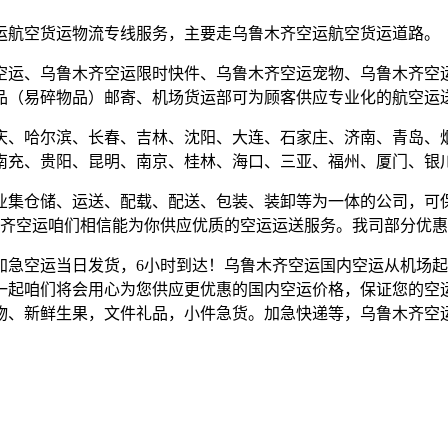
运航空货运物流专线服务，主要走乌鲁木齐空运航空货运道路。
空运、乌鲁木齐空运限时快件、乌鲁木齐空运宠物、乌鲁木齐空
品（易碎物品）邮寄、机场货运部可为顾客供应专业化的航空运
庆、哈尔滨、长春、吉林、沈阳、大连、石家庄、济南、青岛、
南充、贵阳、昆明、南京、桂林、海口、三亚、福州、厦门、银
业集仓储、运送、配载、配送、包装、装卸等为一体的公司，可
木齐空运咱们相信能为你供应优质的空运运送服务。我司部分优
加急空运当日发货，6小时到达！乌鲁木齐空运国内空运从机场
一起咱们将会用心为您供应更优惠的国内空运价格，保证您的空
物、新鲜生果，文件礼品，小件急货。加急快递等，乌鲁木齐空