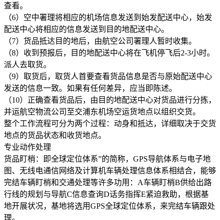
查看。
（6）空中署理将相应的机场信息发送到始发配送中心，始发
配送中心将相应的信息发送到目的地配送中心。
（7）货品抵达目的地后，由航空公司署理人暂时收集。
（8）收到预报后，目的地配送中心将在飞机停飞后2-3小时。
派人去取货。
（9）取货后，取货人首要查看货品信息是否与原始配送中心
发送的信息一致。如果有任何差异，应当即陈述。
（10）正确查看货品后，由目的地配送中心对货品进行分拣，
并运航空物流公司至交浦东机场空运货地点以组织交货。
整个工作流程可分为两个过程：动身和抵达，详细取决于交货
地点的货品状态和收货地点。
专业动作处理
货品盯梢：即全球定位体系”的简称，GPS导航体系与电子地
图、无线电通信网络及计算机车辆处理信息体系相结合，能够
完结车辆盯梢和交通处理等许多功用：A车辆盯梢B供给出路
行线的规划与导航C信息查询D话务指挥E紧迫救助，根据基
地开展状况，基地将选用GPS全球定位体系，来完结车辆跟处
理。