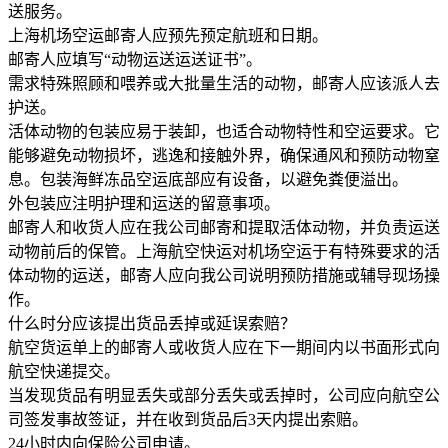
送服务。
上海机场空运邮寄人应预先预定航班和日期。
邮寄人应填写“动物运送运送证书”。
需求特殊照顾和喂养或大批量生活的动物，邮寄人应该派人去
护送。
活体动物的包装应易于装卸，也适合动物特性和空运要求。它
能够避免动物损坏，逃逸和接触外界，确保通风和预防动物窒
息。包装海鲜冻品空运底部应有设备，以避免粪便溢出。
外包装应注明护理和运送的留意事项。
邮寄人和收货人应在我公司邮寄和提取活体动物，并负责运送
动物前后的保管。上海航空快运对机场空运于有特殊要求的活
体动物的运送，邮寄人应向我公司说明预防措施或辅导现场操
作。
什么时分应该提出货品丢掉或延误索赔？
航空货运单上的邮寄人或收货人应在下一期间内以书面形式向
航空快递提交。
当发现货品有明显丢失或部分丢失或丢掉时，公司应向航空公
司签发事故签证，并在收到货品后3天内提出索赔。
24小时内向保险公司申请。