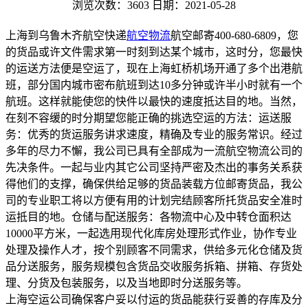
浏览次数：3603
日期：2021-05-28
上海到乌鲁木齐航空快递
航空物流
航空邮寄400-680-6809，您
的货品或许文件需求第一时刻到达某个城市，这时分，您最快
的运送方法便是空运了，现在上海虹桥机场开通了多个出港航
班，部分国内城市密布航班到达10多分钟或许半小时就有一个
航班。这样就能使您的快件以最快的速度抵达目的地。当然，
在刻不容缓的时分期望您能正确的挑选空运的方法：运送服
务：优秀的货运服务讲求速度，精确及专业的服务常识。经过
多年的尽力不懈，我公司已具有全部成为一流航空物流公司的
先决条件。一起与业内其它公司坚持严密及杰出的事务关系获
得他们的支撑，确保供给足够的货品装载方位邮寄货品，我公
司的专业职工将以方便有用的计划完结顾客所托货品安全准时
运抵目的地。仓储与配送服务：各物流中心及中转仓面积达
10000平方米，一起选用现代化库房处理形式作业，协作专业
处理及操作人才，按个别顾客不同需求，供给多元化仓储及货
品分送服务，服务规模包含货品交收服务拆箱、拼箱、存货处
理、分货及包装服务，以及当地即时分送服务等。
上海空运公司确保客户妥以付运的货品能获行妥善的存库及分