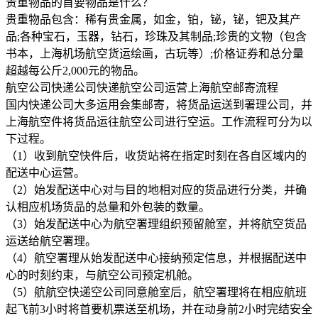
贵重物品的首要物品是什么？
贵重物品包含：稀有贵金属，如金，铂，铋，铋，钯及其产
品;各种宝石，玉器，钻石，珍珠及其制品;珍贵的文物（包含
书本，上海机场航空货运绘画，古玩等）;价格证券和总分量
超越每公斤2,000元的物品。
航空公司快递公司快递航空公司运营上海航空邮寄流程
国内快递公司大多运用会集邮寄，将货品运送到署理公司，并
上海航空件将货品运往航空公司进行空运。工作流程可分为以
下过程。
（1）收到航空快件后，收货站将在指定时刻在各自区域内的
配送中心运营。
（2）始发配送中心对与目的地相对应的货品进行分类，并确
认相应机场货品的总量和外包装的数量。
（3）始发配送中心为航空署理组织预留舱室，并将航空货品
运送给航空署理。
（4）航空署理从始发配送中心接纳预定信息，并根据配送中
心的时刻约束，与航空公司预定机舱。
（5）航航空快递空公司同意舱室后，航空署理将在相应航班
起飞前3小时将首要机票送至机场，并在动身前2小时完结安全