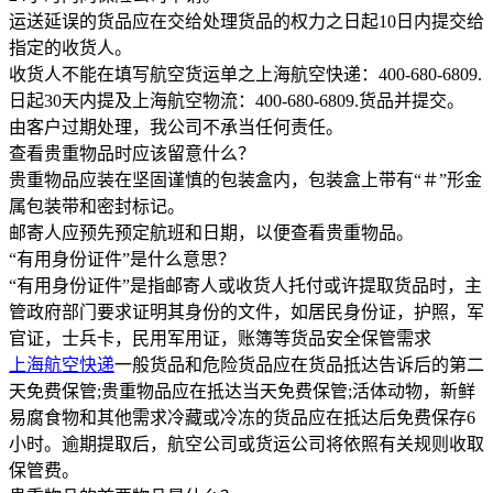
运送延误的货品应在交给处理货品的权力之日起10日内提交给
指定的收货人。
收货人不能在填写航空货运单之上海航空快递：400-680-6809.
日起30天内提及上海航空物流：400-680-6809.货品并提交。
由客户过期处理，我公司不承当任何责任。
查看贵重物品时应该留意什么？
贵重物品应装在坚固谨慎的包装盒内，包装盒上带有“＃”形金
属包装带和密封标记。
邮寄人应预先预定航班和日期，以便查看贵重物品。
“有用身份证件”是什么意思？
“有用身份证件”是指邮寄人或收货人托付或许提取货品时，主
管政府部门要求证明其身份的文件，如居民身份证，护照，军
官证，士兵卡，民用军用证，账簿等货品安全保管需求
上海航空快递
一般货品和危险货品应在货品抵达告诉后的第二
天免费保管;贵重物品应在抵达当天免费保管;活体动物，新鲜
易腐食物和其他需求冷藏或冷冻的货品应在抵达后免费保存6
小时。逾期提取后，航空公司或货运公司将依照有关规则收取
保管费。