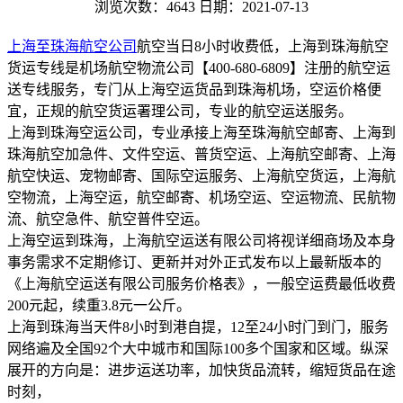
浏览次数：4643
日期：2021-07-13
上海至珠海航空公司
航空当日8小时收费低，上海到珠海航空
货运专线是机场航空物流公司【400-680-6809】注册的航空运
送专线服务，专门从上海空运货品到珠海机场，空运价格便
宜，正规的航空货运署理公司，专业的航空运送服务。
上海到珠海空运公司，专业承接上海至珠海航空邮寄、上海到
珠海航空加急件、文件空运、普货空运、上海航空邮寄、上海
航空快运、宠物邮寄、国际空运服务、上海航空货运，上海航
空物流，上海空运，航空邮寄、机场空运、空运物流、民航物
流、航空急件、航空普件空运。
上海空运到珠海，上海航空运送有限公司将视详细商场及本身
事务需求不定期修订、更新并对外正式发布以上最新版本的
《上海航空运送有限公司服务价格表》，一般空运费最低收费
200元起，续重3.8元一公斤。
上海到珠海当天件8小时到港自提，12至24小时门到门，服务
网络遍及全国92个大中城市和国际100多个国家和区域。纵深
展开的方向是：进步运送功率，加快货品流转，缩短货品在途
时刻，