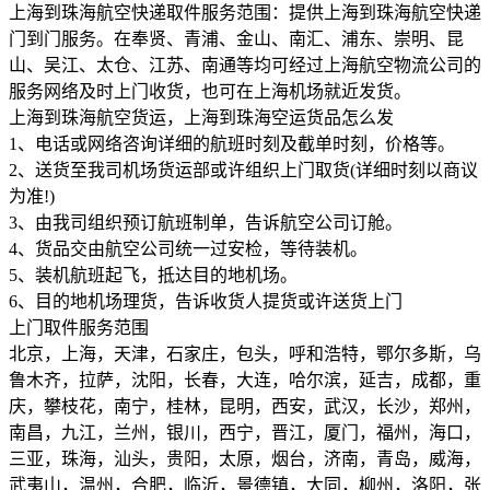
上海到珠海航空快递取件服务范围：提供上海到珠海航空快递
门到门服务。在奉贤、青浦、金山、南汇、浦东、崇明、昆
山、吴江、太仓、江苏、南通等均可经过上海航空物流公司的
服务网络及时上门收货，也可在上海机场就近发货。
上海到珠海航空货运，上海到珠海空运货品怎么发
1、电话或网络咨询详细的航班时刻及截单时刻，价格等。
2、送货至我司机场货运部或许组织上门取货(详细时刻以商议
为准!)
3、由我司组织预订航班制单，告诉航空公司订舱。
4、货品交由航空公司统一过安检，等待装机。
5、装机航班起飞，抵达目的地机场。
6、目的地机场理货，告诉收货人提货或许送货上门
上门取件服务范围
北京，上海，天津，石家庄，包头，呼和浩特，鄂尔多斯，乌
鲁木齐，拉萨，沈阳，长春，大连，哈尔滨，延吉，成都，重
庆，攀枝花，南宁，桂林，昆明，西安，武汉，长沙，郑州，
南昌，九江，兰州，银川，西宁，晋江，厦门，福州，海口，
三亚，珠海，汕头，贵阳，太原，烟台，济南，青岛，威海，
武夷山，温州，合肥，临沂，景德镇，大同，柳州，洛阳，张