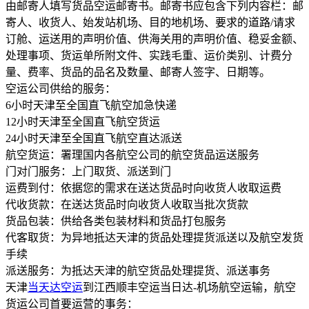
由邮寄人填写货品空运邮寄书。邮寄书应包含下列内容栏：邮
寄人、收货人、始发站机场、目的地机场、要求的道路/请求
订舱、运送用的声明价值、供海关用的声明价值、稳妥金额、
处理事项、货运单所附文件、实践毛重、运价类别、计费分
量、费率、货品的品名及数量、邮寄人签字、日期等。
空运公司供给的服务：
6小时天津至全国直飞航空加急快递
12小时天津至全国直飞航空货运
24小时天津至全国直飞航空直达派送
航空货运：署理国内各航空公司的航空货品运送服务
门对门服务：上门取货、派送到门
运费到付：依据您的需求在送达货品时向收货人收取运费
代收货款：在送达货品时向收货人收取当批次货款
货品包装：供给各类包装材料和货品打包服务
代客取货：为异地抵达天津的货品处理提货派送以及航空发货
手续
派送服务：为抵达天津的航空货品处理提货、派送事务
天津
当天达空运
到江西顺丰空运当日达-机场航空运输，航空
货运公司首要运营的事务：