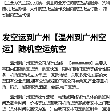
【主要为货主提供优质、满意的全方位的航空运输服务、货物
随机托运办理、大件航空托运操作及国内航空托运订舱 、跨
省国内空运代理！
发空运到广州【温州到广州空
运】随机空运航空
温州到广州空运公司.咨询热线：【4006806809】主要从
事国内国际航空货运、航空快递、限时门到门空运等综合性服
务，机场空运成立16年.是一家跨地域、关联多元化发展的大
型国有企业集团,拥有全资或控股下属公司40余家,产业覆盖机
场、码头、城际客运,酒店、会展,电子空运...
温州到广州空运操作流程：电话或网络咨询具体的航班时
间及截单时间，价格等送货至我司机场货运部或者安排上门取
货（具体时间以商议为准！）由我司安排预定航班制单，通知