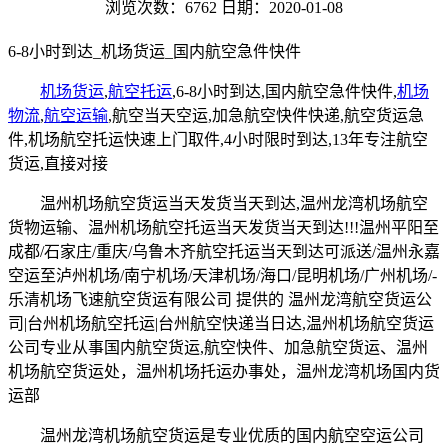
浏览次数：6762
日期：2020-01-08
6-8小时到达_机场货运_国内航空急件快件
机场货运
,
航空托运
,6-8小时到达,国内航空急件快件,
机场
物流
,
航空运输
,航空当天空运,加急航空快件快递,航空货运急
件,机场航空托运快速上门取件,4小时限时到达,13年专注航空
货运,直接对接
温州机场航空货运当天发货当天到达,温州龙湾机场航空
货物运输、温州机场航空托运当天发货当天到达!!!温州平阳至
成都/石家庄/重庆/乌鲁木齐航空托运当天到达可派送/温州永嘉
空运至泸州机场/南宁机场/天津机场/海口/昆明机场/广州机场/-
乐清机场飞速航空货运有限公司 提供的 温州龙湾航空货运公
司|台州机场航空托运|台州航空快递当日达,温州机场航空货运
公司专业从事国内航空货运,航空快件、加急航空货运、温州
机场航空货运处，温州机场托运办事处，温州龙湾机场国内货
运部
温州龙湾机场航空货运是专业优质的国内航空空运公司