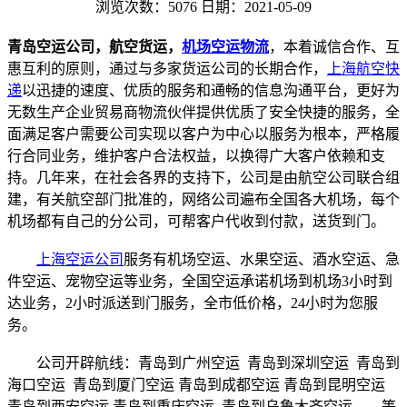
浏览次数：5076
日期：2021-05-09
青岛空运公司
，航空货运，
机场空运物流
，本着诚信合作、互
惠互利的原则，通过与多家货运公司的长期合作，
上海航空快
递
以迅捷的速度、优质的服务和通畅的信息沟通平台，更好为
无数生产企业贸易商物流伙伴提供优质了安全快捷的服务，全
面满足客户需要公司实现以客户为中心以服务为根本，严格履
行合同业务，维护客户合法权益，以换得广大客户依赖和支
持。几年来，在社会各界的支持下，公司是由航空公司联合组
建，有关航空部门批准的，网络公司遍布全国各大机场，每个
机场都有自己的分公司，可帮客户代收到付款，送货到门。
上海空运公司
服务有机场空运、水果空运、酒水空运、急
件空运、宠物空运等业务，全国空运承诺机场到机场3小时到
达业务，2小时派送到门服务，全市低价格，24小时为您服
务。
公司开辟航线：青岛到广州空运 青岛到深圳空运 青岛到
海口空运 青岛到厦门空运 青岛到成都空运 青岛到昆明空运
青岛到西安空运 青岛到重庆空运 青岛到乌鲁木齐空运……等