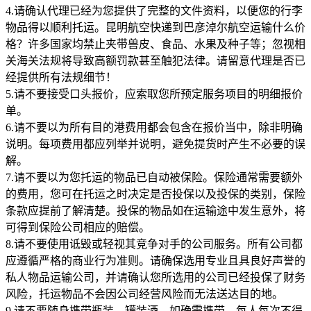
4.请确认代理已经为您提供了完整的文件资料，以便您的行李
物品得以顺利托运。昆明航空快递到巴彦淖尔航空运输什么价
格？许多国家均禁止夹带兽皮、食品、水果及种子等；忽视相
关海关法规将导致高额罚款甚至触犯法律。请留意代理是否已
经提供所有法规细节！
5.请不要接受口头报价，应索取您所预定服务项目的明细报价
单。
6.请不要以为所有目的港费用都会包含在报价当中，除非明确
说明。每项费用都应列举并说明，避免提货时产生不必要的误
解。
7.请不要以为您托运的物品已自动被保险。保险通常需要额外
的费用，您可在托运之时决定是否投保以及投保的类别，保险
条款应提前了解清楚。投保的物品如在运输途中发生意外，将
可得到保险公司相应的赔偿。
8.请不要使用诋毁或轻视其竞争对手的公司服务。所有公司都
应遵循严格的商业行为准则。请确保选用专业且具良好声誉的
私人物品运输公司，并请确认您所选用的公司已经投保了财务
风险，托运物品不会因公司经营风险而无法送达目的地。
9.请不要随身携带瓶装、罐装酒。如确需携带，每人每次不得