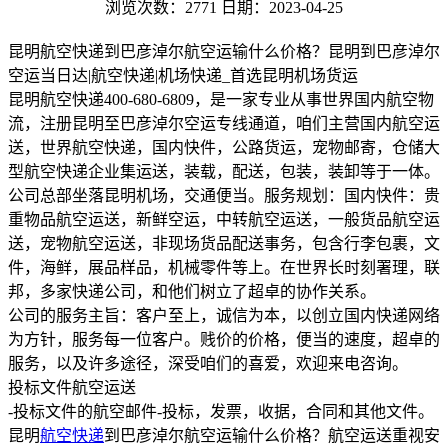
浏览次数：2771
日期：2023-04-25
昆明航空快递到巴彦淖尔航空运输什么价格？昆明到巴彦淖尔
空运当日达|航空快递|机场快递_首选昆明机场货运
昆明航空快递400-680-6809，是一家专业从事世界国内航空物
流，注册昆明至巴彦淖尔空运专线通道，咱们主营国内航空运
送，世界航空快递，国内快件，公路货运，宠物邮寄，仓储大
型航空快递企业集运送，装载，配送，包装，装卸等于一体。
公司总部坐落昆明机场，交通便当。服务规划：国内快件：贵
重物品航空运送，新鲜空运，中转航空运送，一般货品航空运
送，宠物航空运送，非现场货品配送事务，包含行李包裹，文
件，海鲜，展品样品，机械零件等上。在世界长时刻署理，联
邦，多家快递公司，和他们树立了超卓的协作关系。
公司的服务主旨：客户至上，诚信为本，以创立国内快递网络
为方针，服务每一位客户。贱价的价格，便当的速度，超卓的
服务，以及许多途径，深受咱们的喜爱，欢迎来电咨询。
投标文件航空运送
-投标文件的航空邮件-投标，发票，收据，合同和其他文件。
昆明
航空快递
到巴彦淖尔航空运输什么价格？航空运送重视安