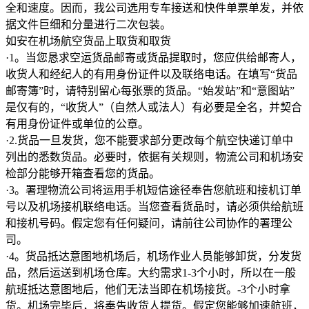
全和速度。因而，我公司选用专车接送和快件单票单发，并依
据文件巨细和分量进行二次包装。
如安在机场航空货品上取货和取货
·1。当您恳求空运货品邮寄或货品提取时，您应供给邮寄人，
收货人和经纪人的有用身份证件以及联络电话。在填写“货品
邮寄簿”时，请特别留心每张票的货品。“始发站”和“意图站”
是仅有的，“收货人”（自然人或法人）有必要是全名，并契合
有用身份证件或单位的公章。
·2.货品一旦发货，您不能要求部分更改每个航空快递订单中
列出的悉数货品。必要时，依据有关规则，物流公司和机场安
检部分能够开箱查看您的货品。
·3。署理物流公司将运用手机短信途径奉告您航班和接机订单
号以及机场接机联络电话。当您查看货品时，请必须供给航班
和接机号码。假定您有任何疑问，请前往公司协作的署理公
司。
·4。货品抵达意图地机场后，机场作业人员能够卸货，分发货
品，然后运送到机场仓库。大约需求1-3个小时，所以在一般
航班抵达意图地后，他们无法当即在机场接货。-3个小时拿
货。机场完毕后，将奉告收货人提货。假定您能够加速航班，