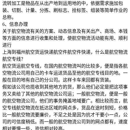
流转加工是物品在从出产地到运用地的中，依据需求施加包
装、切割、计量、分拣、刷标志、拴标签、组装等简单作业的
总称。
6、信息办理
关于航空物流有关的方案、动态信息及有关出产、商场、本钱
等方面的信息进行收集和处理，使航空物流活动能有用、顺利
进行
上海到福州航空货运快递航空件航空件快递，什么是航空物流
航空专线？
航空货运航空专线，在国内航空物流叫的比较多，便是指各航
空物流公司用自己的卡车运送货品至他的航空专线目的地。一
般在目的地有自己的分公司。这样卡车来回都有货装。
假如该公司也揽收到其他地方的货，那么他们必定是把这项事
务又卖给了其他的航空物流公司运；一般航空物流，便是一般
的航空物流公司，他们的事务掩盖地域要广。相比较而言，航
空专线航空物流在抵达区域的网点多，货品在途时刻短，价格
比一般航空物流要廉价，不足之处是因为抗才干要小一点，公
司的可信度稍低。而一般的航空物流公司到的网点都有，速度
相对要慢一些，资信相对较高。