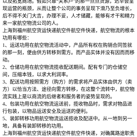
以及拓宽商场。假如只靠“关系户”的那一点点货源，迟早会呈
现运营的瓶颈，从而让整个公司的事务呈现下滑乃至负增长，
后不得不关门大吉，办理不妥，人才储藏，能够有才干和精力
来一家航空物流公司的人。
上海到福州航空货运快递航空件航空件快递，航空物流的根本
功用有哪些：
1、运送功用在航空物流活动中，产品所有权在购销合同签就
的那一刻，便由供方转移到需方。而产品实体并没有因而而移
动。
2、仓储功用在航空物流揽收配送期间。配有专门的仓储空
间，压缩本钱，以求大利润率。
3、配送功用按照需方（购方）的需求将产品实体由供方（卖
方）以恰当方法、途径向需方转移，在这整个流转中，航空物
流实践上是以商流的后继者和服务者的姿势呈现的。
4、包装功用在航空物流运送前，揽收物品时，需求对物品进
行包装，以物品运送安全及运送的便利。
5、装卸转移功用航空物流运送揽收及配送中。从一地到另一
地，具备有装卸转移的功用。
上海到福州航空货运快递航空件航空件快递，对确属路途职责