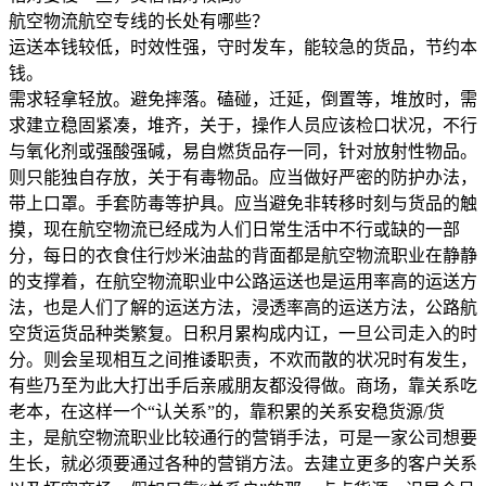
航空物流航空专线的长处有哪些？
运送本钱较低，时效性强，守时发车，能较急的货品，节约本
钱。
需求轻拿轻放。避免摔落。磕碰，迁延，倒置等，堆放时，需
求建立稳固紧凑，堆齐，关于，操作人员应该检口状况，不行
与氧化剂或强酸强碱，易自燃货品存一同，针对放射性物品。
则只能独自存放，关于有毒物品。应当做好严密的防护办法，
带上口罩。手套防毒等护具。应当避免非转移时刻与货品的触
摸，现在航空物流已经成为人们日常生活中不行或缺的一部
分，每日的衣食住行炒米油盐的背面都是航空物流职业在静静
的支撑着，在航空物流职业中公路运送也是运用率高的运送方
法，也是人们了解的运送方法，浸透率高的运送方法，公路航
空货运货品种类繁复。日积月累构成内讧，一旦公司走入的时
分。则会呈现相互之间推诿职责，不欢而散的状况时有发生，
有些乃至为此大打出手后亲戚朋友都没得做。商场，靠关系吃
老本，在这样一个“认关系”的，靠积累的关系安稳货源/货
主，是航空物流职业比较通行的营销手法，可是一家公司想要
生长，就必须要通过各种的营销方法。去建立更多的客户关系