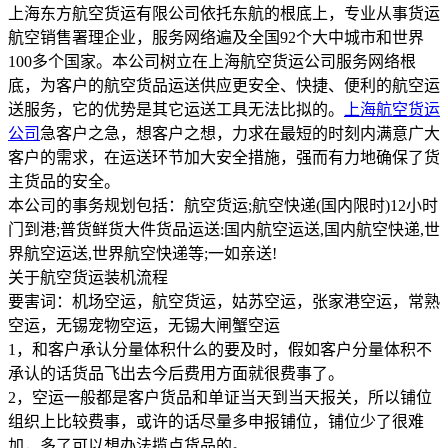
上海东方航空货运有限公司依托东航的根底上，专业从事货运
航空销售署理企业，服务网络遍及全国92个大中城市和世界
100多个国家。本公司树立在上海航空货运公司服务网络根
底，为客户的航空货品运送供应更安全、快捷、便利的航空运
送服务，它的优势是其它运送工具无法比拟的。
上海航空货运
公司
急客户之急，想客户之想，力求在最短的时刻内满意广大
客户的需求，在运送环节加大安全措施，强而有力地确保了货
主货品的安全。
本公司的事务规划包括：航空货运;航空快递(国内限时)12小时
门到港;普货鲜货大件货品运送:国内航空运送,国内航空快递,世
界航空运送,世界航空快递等;一如亲送!
关于航空货运装机流程
要害词：机场空运，航空货运，姑苏空运，张家港空运，常熟
空运，无锡宠物空运，无锡大闸蟹空运
1，和客户承认分量体积什么的要及时，假如客户分量体积不
承认的话货品飞出去今后费用方面就很费事了。
2，空运一般都是客户货品和单证当天到当天报关，所以铺位
组织上比较费事，或许的话尽量多申报铺位，铺位少了很难
加，多了可以想办法揽点货品的。