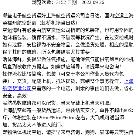
浏览次数：3152
日期：2022-09-26
哪些电子航空货运好上海航空货运公司当日达，国内空运上海
至福州航空邮寄（虹桥机场当日达）
空运海鲜有必要由航空货运公司指定的包装箱，也可用坚固的
泡沫箱包装，确保不漏水，不破裂等状况产生。在过安检机时
如有泄露，安检视为不安全物品，会做退货处理，相应的是耽
误了其时的航班，所以包装结实尤其重要！
活体海鲜，要提早做注氧措施，能确保氧气能供氧到目的地机
场直到被收件方提走。如需供应辅导，请提早来电咨询！
操作流程比较简略，包装（可交于本公司作业人员代为包
装），交货，配载上机，抵达提货，完结整个事务操作，
上海
航空货运公司
只需您的一个电话，剩余的事由咱们去做，省心
安全，高效！
民航悉数航班都可以配货，当天配载上机当天可取。
上海航空邮寄一般货品运送，包装结实安全，单件不超出80公
斤，体积控制在120cm*80cm*60cm左右，大飞机可适当添
加，货品太大不能进入舱门。
宠物活体机场空运，请提早来电咨询，狗狗、猫咪每只需独自