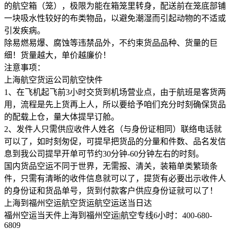
的航空箱（笼），极限为能在箱笼里转身，配送前在笼底部铺
一块吸水性较好的布类物品，以避免潮湿而引起动物的不适或
引发疾病。
除易燃易爆、腐蚀等违禁品外，不约束货品品种、货量的巨
细！货量越大，单价越廉价！
注意事项：
上海航空货运公司航空快件
1、在飞机起飞前3小时交货到机场营业点，由于航班是客货两
用，流程是先上货再上人，所以要给予咱们充分时刻确保货品
的配载上仓，量大体提早订舱。
2、发件人只需供应收件人姓名（与身份证相同）联络电话就
可以了，如时刻匆促，可提早把货品的分量和件数、品名发信
息到我公司提早开单可节约30分钟-60分钟左右的时刻。
国内货品空运不同于世界，无需报、清关，装箱单类繁琐条
件，只需有清晰的收件信息就可以了，提货有必要出示收件人
的身份证和货品单号，货到付款客户供应身份证就可以了！
上海到福州空运航空货运航空运送当日达
福州空运当天件上海到福州空运|航空专线6小时：400-680-
6809