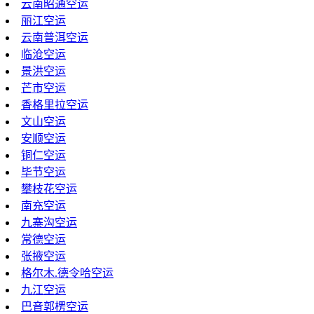
云南昭通空运
丽江空运
云南普洱空运
临沧空运
景洪空运
芒市空运
香格里拉空运
文山空运
安顺空运
铜仁空运
毕节空运
攀枝花空运
南充空运
九寨沟空运
常德空运
张掖空运
格尔木.德令哈空运
九江空运
巴音郭楞空运