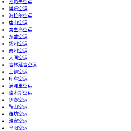
嘉峪关空运
博乐空运
海拉尔空运
唐山空运
秦皇岛空运
东营空运
扬州空运
泰州空运
大同空运
吉林延吉空运
上饶空运
库车空运
满洲里空运
佳木斯空运
伊春空运
鞍山空运
潍坊空运
淮安空运
阜阳空运