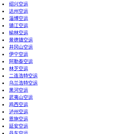
绍兴空运
达州空运
淄博空运
镇江空运
榆林空运
景德镇空运
井冈山空运
伊宁空运
阿勒泰空运
林芝空运
二连浩特空运
乌兰浩特空运
黑河空运
武夷山空运
鸡西空运
泸州空运
恩施空运
延安空运
丹东空运