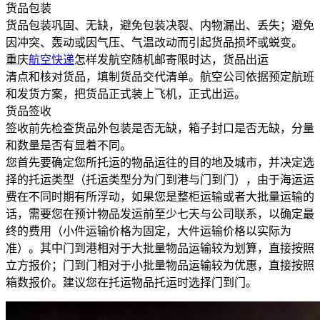
货品包装
货品包装巩固、无缺，避免包装决裂、内物漏出、丢失；避免
因冲突、轰动或因气压、气温改动而引起货品损坏或蜕变。
重庆
航空快递
怎样发航空随机邮寄限时达，货品出运
清点和核对货品，填制货品交代清单。航空公司依据预定航班
和发货方案，把货品正式装上飞机，正式出运。
货品签收
签收前先检查货品外包装是否无缺，箱子封口是否无缺，分量
和数量是否有显着不同。
您首先要确定您所托运的物品运往的目的地及城市，并决定选
择的托运类型（托运类型分为门到港与门到门），由于海运运
费在不同时期有所浮动，如果您是整柜运输或者大批量运输的
话，需要您在预计物品发运前至少七天与公司联系，以确定最
终的费用（小件运输价格为固定，大件运输价格以实际为
准）。其中门到港相对于大批量物品运输较为划算，直接按照
立方报价；门到门相对于小批量物品运输较为优惠，直接按照
箱数报价。建议您在托运物品托运时选择门到门。