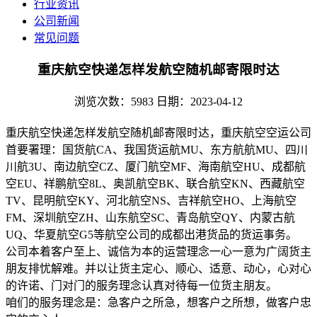
行业资讯
公司新闻
常见问题
重庆航空快递怎样发航空随机邮寄限时达
浏览次数：5983
日期：2023-04-12
重庆航空快递怎样发航空随机邮寄限时达，重庆航空空运公司
首要署理：国货航CA、我国货运航MU、东方航航MU、四川
川航3U、南边航空CZ、厦门航空MF、海南航空HU、成都航
空EU、祥鹏航空8L、奥凯航空BK、联合航空KN、西藏航空
TV、昆明航空KY、河北航空NS、吉祥航空HO、上海航空
FM、深圳航空ZH、山东航空SC、青岛航空QY、内蒙古航
UQ、华夏航空G5等航空公司的成都出港货品的货运事务。
公司本着客户至上、诚信为本的运营理念一心一意为广阔货主
朋友排忧解难。并以让货主定心、顺心、适意、动心，心对心
的许诺、门对门的服务理念认真对待每一位货主朋友。
咱们的服务理念是：急客户之所急，想客户之所想，做客户忠