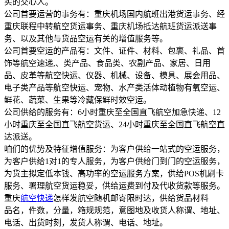
实的交心人。
公司首要运营的事务有：重庆机场国内航班出港货运事务、经
重庆联程中转航空货运事务、重庆机场抵达航班货运派送事
务、以及其他与货品空运有关的增值服务等。
公司首要空运的产品有：文件、证件、材料、包裹、礼品、首
饰等航空速递,、类产品、食品类、农副产品、家居、日用
品、皮革等航空快运、仪器、机械、设备、模具、展会用品、
电子类产品等航空快运、宠物、水产类活体动植物有氧空运、
鲜花、蔬菜、生果等冷藏保鲜时效空运。
公司供给的服务有：6小时重庆至全国直飞航空加急快递、12
小时重庆至全国直飞航空货运、24小时重庆至全国直飞航空直
达派送。
咱们的优势及特征增值服务：为客户供给一站式的空运服务，
为客户供给1对1的专人服务，为客户供给门到门的空运服务，
为货主拟定低本钱、高功率的空运服务方案，供给POS机刷卡
服务、署理航空货运稳妥，供给运费到付及代收货款等服务。
重庆
航空快递
怎样发航空随机邮寄限时达，供给货品材料
品名，件数，分量，箱规规范，意图地及收货人称谓、地址、
电话、出货时刻，发货人称谓、电话、地址。