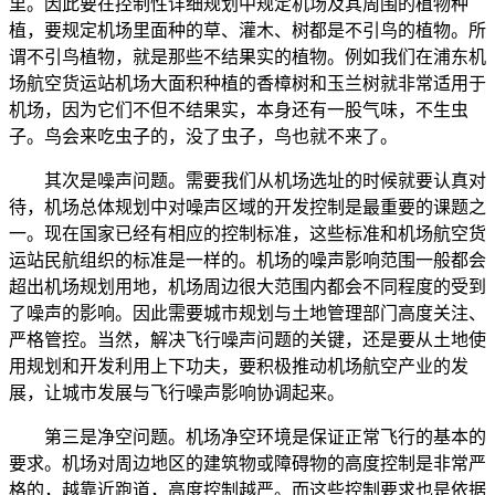
里。因此要在控制性详细规划中规定机场及其周围的植物种
植，要规定机场里面种的草、灌木、树都是不引鸟的植物。所
谓不引鸟植物，就是那些不结果实的植物。例如我们在浦东机
场航空货运站机场大面积种植的香樟树和玉兰树就非常适用于
机场，因为它们不但不结果实，本身还有一股气味，不生虫
子。鸟会来吃虫子的，没了虫子，鸟也就不来了。
其次是噪声问题。需要我们从机场选址的时候就要认真对
待，机场总体规划中对噪声区域的开发控制是最重要的课题之
一。现在国家已经有相应的控制标准，这些标准和机场航空货
运站民航组织的标准是一样的。机场的噪声影响范围一般都会
超出机场规划用地，机场周边很大范围内都会不同程度的受到
了噪声的影响。因此需要城市规划与土地管理部门高度关注、
严格管控。当然，解决飞行噪声问题的关键，还是要从土地使
用规划和开发利用上下功夫，要积极推动机场航空产业的发
展，让城市发展与飞行噪声影响协调起来。
第三是净空问题。机场净空环境是保证正常飞行的基本的
要求。机场对周边地区的建筑物或障碍物的高度控制是非常严
格的，越靠近跑道，高度控制越严。而这些控制要求也是依据