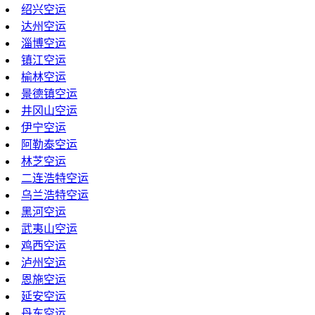
绍兴空运
达州空运
淄博空运
镇江空运
榆林空运
景德镇空运
井冈山空运
伊宁空运
阿勒泰空运
林芝空运
二连浩特空运
乌兰浩特空运
黑河空运
武夷山空运
鸡西空运
泸州空运
恩施空运
延安空运
丹东空运