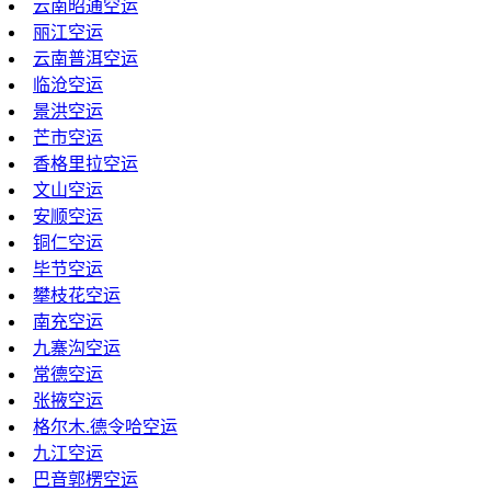
云南昭通空运
丽江空运
云南普洱空运
临沧空运
景洪空运
芒市空运
香格里拉空运
文山空运
安顺空运
铜仁空运
毕节空运
攀枝花空运
南充空运
九寨沟空运
常德空运
张掖空运
格尔木.德令哈空运
九江空运
巴音郭楞空运