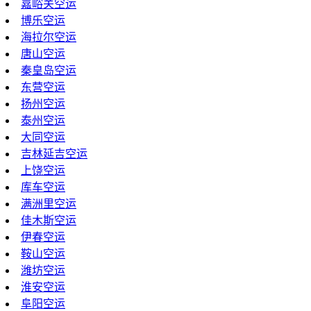
嘉峪关空运
博乐空运
海拉尔空运
唐山空运
秦皇岛空运
东营空运
扬州空运
泰州空运
大同空运
吉林延吉空运
上饶空运
库车空运
满洲里空运
佳木斯空运
伊春空运
鞍山空运
潍坊空运
淮安空运
阜阳空运